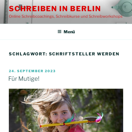
Zum
SCHREIBEN IN BERLIN
Inhalt
Online Schreibcoachings, Schreibkurse und Schreibworkshops
springen
Menü
SCHLAGWORT:
SCHRIFTSTELLER WERDEN
VERÖFFENTLICHT
24. SEPTEMBER 2023
AM
Für Mutige!