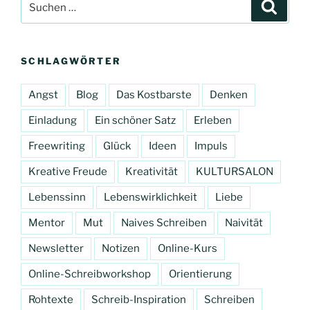
Suche
nach:
SCHLAGWÖRTER
Angst
Blog
Das Kostbarste
Denken
Einladung
Ein schöner Satz
Erleben
Freewriting
Glück
Ideen
Impuls
Kreative Freude
Kreativität
KULTURSALON
Lebenssinn
Lebenswirklichkeit
Liebe
Mentor
Mut
Naives Schreiben
Naivität
Newsletter
Notizen
Online-Kurs
Online-Schreibworkshop
Orientierung
Rohtexte
Schreib-Inspiration
Schreiben