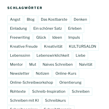
SCHLAGWÖRTER
Angst
Blog
Das Kostbarste
Denken
Einladung
Ein schöner Satz
Erleben
Freewriting
Glück
Ideen
Impuls
Kreative Freude
Kreativität
KULTURSALON
Lebenssinn
Lebenswirklichkeit
Liebe
Mentor
Mut
Naives Schreiben
Naivität
Newsletter
Notizen
Online-Kurs
Online-Schreibworkshop
Orientierung
Rohtexte
Schreib-Inspiration
Schreiben
Schreiben mit KI
Schreibkurs