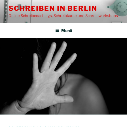
Zum
SCHREIBEN IN BERLIN
Inhalt
Online Schreibcoachings, Schreibkurse und Schreibworkshops
springen
Menü