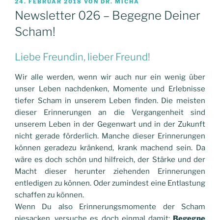
VERÖFFENTLICHT
24. FEBRUAR 2018
VON
DR. MICHA
AM
Newsletter 026 – Begegne Deiner
Scham!
Liebe Freundin, lieber Freund!
Wir alle werden, wenn wir auch nur ein wenig über
unser Leben nachdenken, Momente und Erlebnisse
tiefer Scham in unserem Leben finden. Die meisten
dieser Erinnerungen an die Vergangenheit sind
unserem Leben in der Gegenwart und in der Zukunft
nicht gerade förderlich. Manche dieser Erinnerungen
können geradezu kränkend, krank machend sein. Da
wäre es doch schön und hilfreich, der Stärke und der
Macht dieser herunter ziehenden Erinnerungen
entledigen zu können. Oder zumindest eine Entlastung
schaffen zu können.
Wenn Du also Erinnerungsmomente der Scham
piesacken, versuche es doch einmal damit:
Begegne