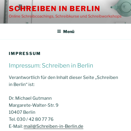
Zum
SCHREIBEN IN BERLIN
Inhalt
Online Schreibcoachings, Schreibkurse und Schreibworkshops
springen
Menü
IMPRESSUM
Impressum: Schreiben in Berlin
Verantwortlich für den Inhalt dieser Seite „Schreiben
in Berlin“ ist:
Dr. Michael Gutmann
Margarete-Walter-Str. 9
10407 Berlin
Tel. 030 / 42 80 77 76
E-Mail:
mail@Schreiben-in-Berlin.de