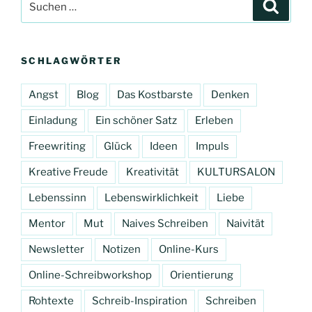
Suche
nach:
SCHLAGWÖRTER
Angst
Blog
Das Kostbarste
Denken
Einladung
Ein schöner Satz
Erleben
Freewriting
Glück
Ideen
Impuls
Kreative Freude
Kreativität
KULTURSALON
Lebenssinn
Lebenswirklichkeit
Liebe
Mentor
Mut
Naives Schreiben
Naivität
Newsletter
Notizen
Online-Kurs
Online-Schreibworkshop
Orientierung
Rohtexte
Schreib-Inspiration
Schreiben