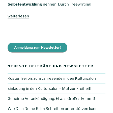
Selbstentwicklung
nennen. Durch Freewriting!
„Newsletter
weiterlesen
056
–
7
Tage
Selbstentwicklungs-
Anmeldung zum Newsletter!
Challenge
mit
Freewriting“
NEUESTE BEITRÄGE UND NEWSLETTER
Kostenfrei bis zum Jahresende in den Kultursalon
Einladung in den Kultursalon – Mut zur Freiheit!
Geheime Vorankündigung: Etwas Großes kommt!
Wie Dich Deine KI im Schreiben unterstützen kann