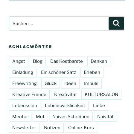
Suchen
Suche
nach:
SCHLAGWÖRTER
Angst
Blog
Das Kostbarste
Denken
Einladung
Ein schöner Satz
Erleben
Freewriting
Glück
Ideen
Impuls
Kreative Freude
Kreativität
KULTURSALON
Lebenssinn
Lebenswirklichkeit
Liebe
Mentor
Mut
Naives Schreiben
Naivität
Newsletter
Notizen
Online-Kurs