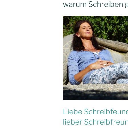
warum Schreiben gu
Jahr“
Liebe Schreibfeund
lieber Schreibfreu