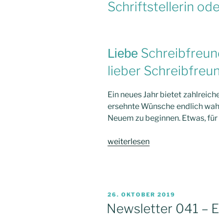
Schriftstellerin od
Schreibfreun
Liebe
lieber Schreibfreu
Ein neues Jahr bietet zahlreic
ersehnte Wünsche endlich wahr
Neuem zu beginnen. Etwas, für d
„Newsletter
weiterlesen
042
–
Frischer
Wind
VERÖFFENTLICHT
26. OKTOBER 2019
im
AM
Newsletter 041 – E
Neuen