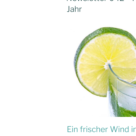
Jahr
mit
Freewriting“
Ein frischer Wind 