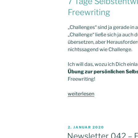
7 Tage Selbstentw
Freewriting
„Challenges“ sind ja gerade in 
„Challenge“ ließe sich ja auch
übersetzen, aber Herausforder
nichtssagend wie Challenge.
Ich will das, wozu ich Dich ein
Übung zur persönlichen Selb
Freewriting!
„Newsletter
weiterlesen
056
–
7
Tage
VERÖFFENTLICHT
2. JANUAR 2020
Selbstentwicklungs-
AM
Newsletter 042 – 
Challenge