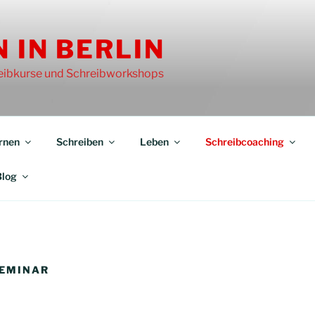
 IN BERLIN
reibkurse und Schreibworkshops
rnen
Schreiben
Leben
Schreibcoaching
Blog
SEMINAR