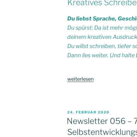
Kreatives Schreibe
Du liebst Sprache, Gesch
Du spürst: Da ist mehr mögli
deinem kreativen Ausdruc
Du willst schreiben, tiefer
Dann lies weiter. Und halte 
„Geheime
weiterlesen
Vorankündigung:
Etwas
Großes
kommt!“
VERÖFFENTLICHT
24. FEBRUAR 2020
AM
Newsletter 056 – 
Selbstentwicklung