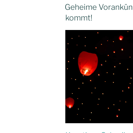
AM
Geheime Vorankün
kommt!