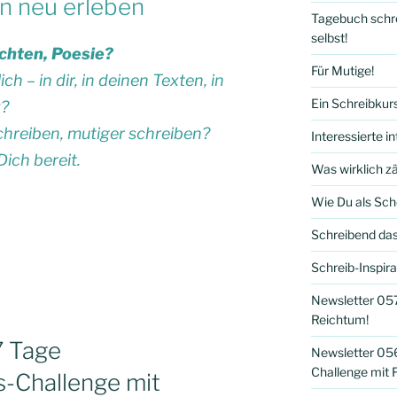
n neu erleben
Tagebuch schre
selbst!
ichten, Poesie?
Für Mutige!
ch – in dir, in deinen Texten, in
Ein Schreibkur
k?
 schreiben, mutiger schreiben?
Interessierte 
Dich bereit.
Was wirklich z
Wie Du als Sch
Schreibend das
Schreib-Inspira
Newsletter 057
Reichtum!
7 Tage
Newsletter 056
Challenge mit F
s-Challenge mit