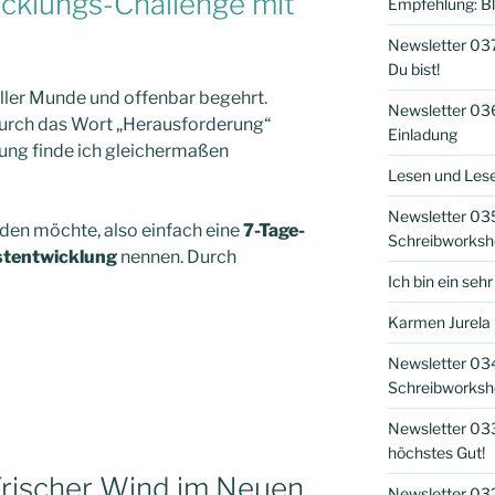
icklungs-Challenge mit
Empfehlung: Bl
Newsletter 037
Du bist!
aller Munde und offenbar begehrt.
Newsletter 036
 durch das Wort „Herausforderung“
Einladung
ung finde ich gleichermaßen
Lesen und Lese
Newsletter 035
laden möchte, also einfach eine
7-T
age-
Schreibworksh
stentwicklung
nennen. Durch
Ich bin ein seh
Karmen Jurela 
Newsletter 034
Schreibworksh
Newsletter 0
höchstes Gut!
Frischer Wind im Neuen
Newsletter 03