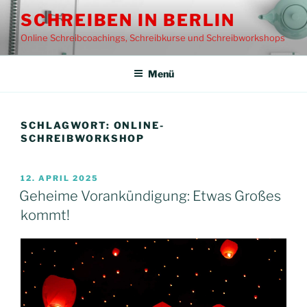
Zum
SCHREIBEN IN BERLIN
Inhalt
Online Schreibcoachings, Schreibkurse und Schreibworkshops
springen
Menü
SCHLAGWORT:
ONLINE-
SCHREIBWORKSHOP
VERÖFFENTLICHT
12. APRIL 2025
AM
Geheime Vorankündigung: Etwas Großes
kommt!