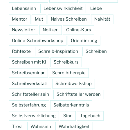
Lebenssinn
Lebenswirklichkeit
Liebe
Mentor
Mut
Naives Schreiben
Naivität
Newsletter
Notizen
Online-Kurs
Online-Schreibworkshop
Orientierung
Rohtexte
Schreib-Inspiration
Schreiben
Schreiben mit KI
Schreibkurs
Schreibseminar
Schreibtherapie
Schreibwerkstatt
Schreibworkshop
Schriftsteller sein
Schriftsteller werden
Selbsterfahrung
Selbsterkenntnis
Selbstverwirklichung
Sinn
Tagebuch
Trost
Wahnsinn
Wahrhaftigkeit