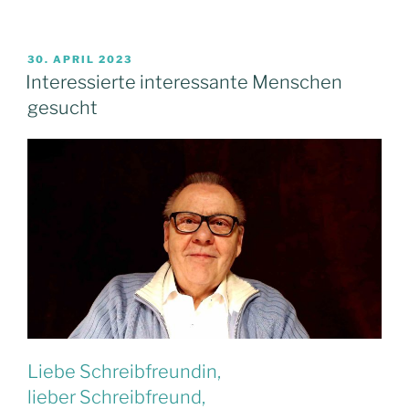
Vorankündigung:
Etwas
Großes
VERÖFFENTLICHT
30. APRIL 2023
AM
kommt!“
Interessierte interessante Menschen
gesucht
Liebe Schreibfreundin,
lieber Schreibfreund,