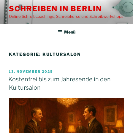
Zum
SCHREIBEN IN BERLIN
Inhalt
Online Schreibcoachings, Schreibkurse und Schreibworkshops
springen
Menü
KATEGORIE:
KULTURSALON
VERÖFFENTLICHT
13. NOVEMBER 2025
AM
Kostenfrei bis zum Jahresende in den
Kultursalon