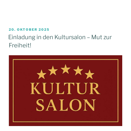
VERÖFFENTLICHT
20. OKTOBER 2025
AM
Einladung in den Kultursalon – Mut zur
Freiheit!