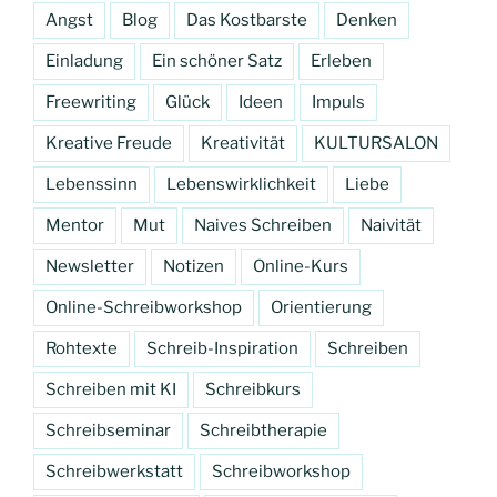
Angst
Blog
Das Kostbarste
Denken
Einladung
Ein schöner Satz
Erleben
Freewriting
Glück
Ideen
Impuls
Kreative Freude
Kreativität
KULTURSALON
Lebenssinn
Lebenswirklichkeit
Liebe
Mentor
Mut
Naives Schreiben
Naivität
Newsletter
Notizen
Online-Kurs
Online-Schreibworkshop
Orientierung
Rohtexte
Schreib-Inspiration
Schreiben
Schreiben mit KI
Schreibkurs
Schreibseminar
Schreibtherapie
Schreibwerkstatt
Schreibworkshop